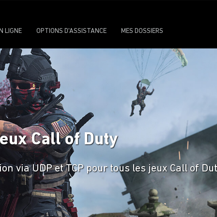
N LIGNE
OPTIONS D'ASSISTANCE
MES DOSSIERS
jeux Call of Duty
 via UDP et TCP pour tous les jeux Call of Du