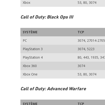
Xbox
53, 80, 3074
Call of Duty: Black Ops III
SYSTÈME
TCP
PC
3074, 27014-270
PlayStation 3
3074, 5223
PlayStation 4
80, 443, 1935, 34
Xbox 360
3074
Xbox One
53, 80, 3074
Call of Duty: Advanced Warfare
SYSTÈME
TCP