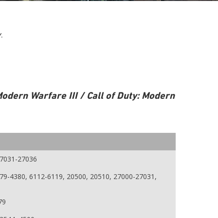
y
.
 Modern Warfare III / Call of Duty: Modern
27031-27036
379-4380, 6112-6119, 20500, 20510, 27000-27031,
79