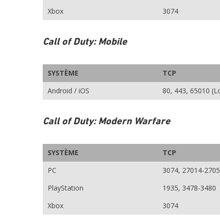
Xbox
3074
Call of Duty: Mobile
SYSTÈME
TCP
Android / iOS
80, 443, 65010 (L
Call of Duty: Modern Warfare
SYSTÈME
TCP
PC
3074, 27014-270
PlayStation
1935, 3478-3480
Xbox
3074