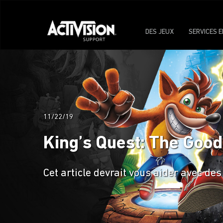
DES JEUX
SERVICES E
11/22/19
King’s Quest: The Good
Cet article devrait vous aider avec d