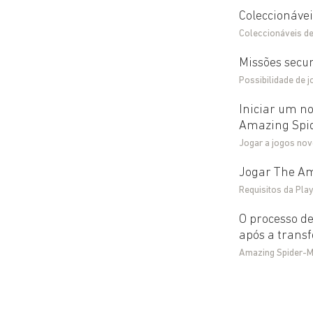
Coleccionáve
Coleccionáveis d
Missões sec
Possibilidade de 
Iniciar um n
Amazing Spi
Jogar a jogos no
Jogar The Am
Requisitos da Pla
O processo d
após a trans
Amazing Spider-Ma