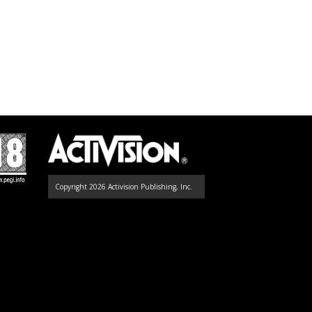
Copyright 2026 Activision Publishing, Inc.