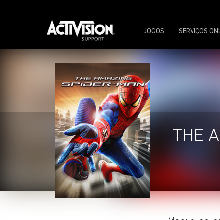
JOGOS
SERVIÇOS ON
THE 