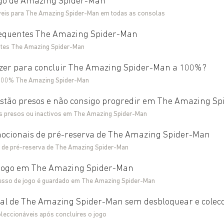
go de Amazing Spider-Man
veis para The Amazing Spider-Man em todas as consolas
requentes The Amazing Spider-Man
ntes The Amazing Spider-Man
azer para concluir The Amazing Spider-Man a 100%?
100% The Amazing Spider-Man
estão presos e não consigo progredir em The Amazing S
os presos ou inactivos em The Amazing Spider-Man
ocionais de pré-reserva de The Amazing Spider-Man
o de pré-reserva de The Amazing Spider-Man
jogo em The Amazing Spider-Man
esso de jogo é guardado em The Amazing Spider-Man
nal de The Amazing Spider-Man sem desbloquear e colec
leccionáveis após concluíres o jogo