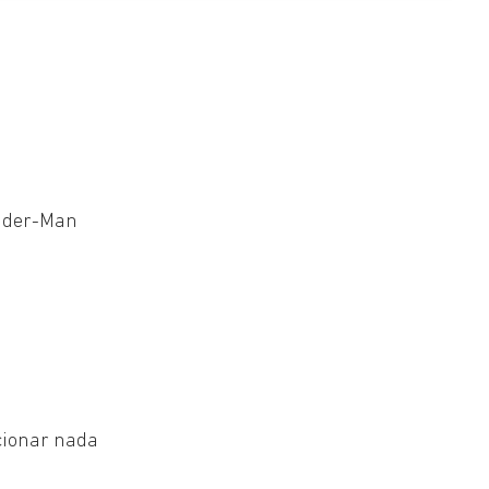
pider-Man
cionar nada