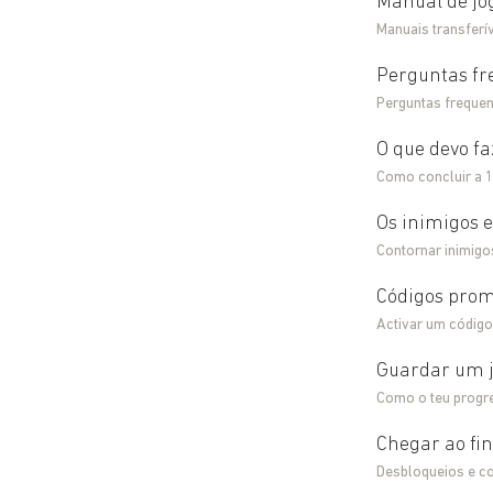
Manual de jo
Manuais transferí
Perguntas f
Perguntas freque
O que devo f
Como concluir a 
Os inimigos 
Contornar inimig
Códigos prom
Activar um códig
Guardar um 
Como o teu progr
Chegar ao fi
Desbloqueios e co