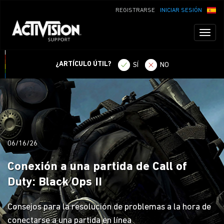
REGISTRARSE
INICIAR SESIÓN
Toggl
naviga
¿ARTÍCULO ÚTIL?
SÍ
NO
06/16/26
Conexión a una partida de Call of
Duty: Black Ops II
Consejos para la resolución de problemas a la hora de
conectarse a una partida en línea