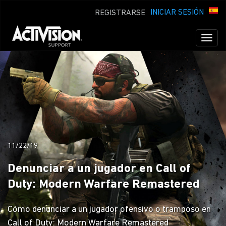
INICIAR SESIÓN
REGISTRARSE
Toggl
naviga
11/22/19
Denunciar a un jugador en Call of
Duty: Modern Warfare Remastered
Cómo denunciar a un jugador ofensivo o tramposo en
Call of Duty: Modern Warfare Remastered