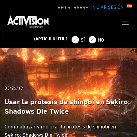
INICIAR SESIÓN
REGISTRARSE
Toggl
naviga
¿ARTÍCULO ÚTIL?
SÍ
NO
03/26/19
Usar la prótesis de shinobi en Sekiro:
Shadows Die Twice
Cómo utilizar y mejorar la prótesis de shinobi en
Sekiro: Shadows Die Twice