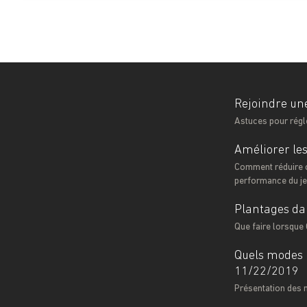
Rejoindre une
Astuces pour régl
Améliorer les
Comment réduire ou
performance du j
Plantages dan
Que faire lorsque C
Quels modes m
11/22/2019
Présentation des 