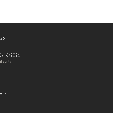
026
 06/16/2026
f sur la
jour