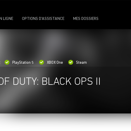
N LIGNE
OPTIONS D'ASSISTANCE
MES DOSSIERS
:
PlayStation 5
XBOX One
Steam
OF DUTY: BLACK OPS II