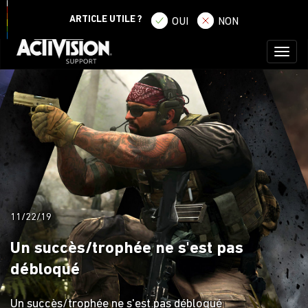
SE CONNECTER
S'ENREGISTRER
ARTICLE UTILE ?
OUI
NON
Toggl
naviga
11/22/19
Un succès/trophée ne s'est pas
débloqué
Un succès/trophée ne s'est pas débloqué