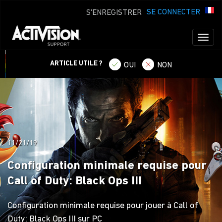
SE CONNECTER
S'ENREGISTRER
Toggl
naviga
ARTICLE UTILE ?
OUI
NON
11/21/19
Configuration minimale requise pour
Call of Duty: Black Ops III
Configuration minimale requise pour jouer à Call of
Duty: Black Ops III sur PC