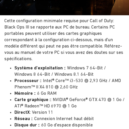
Cette configuration minimale requise pour Call of Duty:
Black Ops III se rapporte aux PC de bureau. Certains PC
portables peuvent utiliser des cartes graphiques
correspondant à la configuration ci-dessous, mais d'un
modèle différent qui peut ne pas être compatible. Référez-
vous au manuel de votre PC si vous avez des doutes sur ses
spécifications.
Système d'exploitation :
: Windows 7 64-Bit /
Windows 8 64-Bit / Windows 8.1 64-Bit
Processeur :
: Intel® Core™ i3-530 @ 2,93 GHz / AMD
Phenom™ II X4 810 @ 2,60 GHz
Mémoire :
: 6 Go RAM
Carte graphique :
: NVIDIA® GeForce® GTX 470 @ 1 Go /
ATI® Radeon™ HD 6970 @ 1 Go
DirectX
: Version 11
Réseau :
: Connexion Internet haut débit
Disque dur :
: 60 Go d'espace disponible