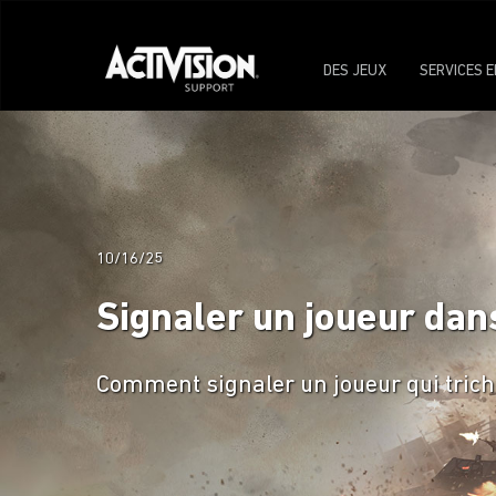
DES JEUX
SERVICES E
10/16/25
Signaler un joueur dans
Comment signaler un joueur qui triche