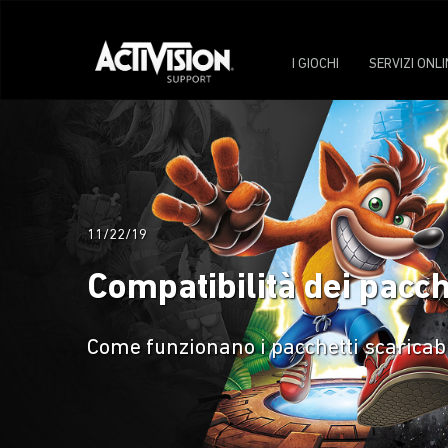
I GIOCHI
SERVIZI ONLI
11/22/19
Compatibilità dei pacche
Come funzionano i pacchetti scaricabil