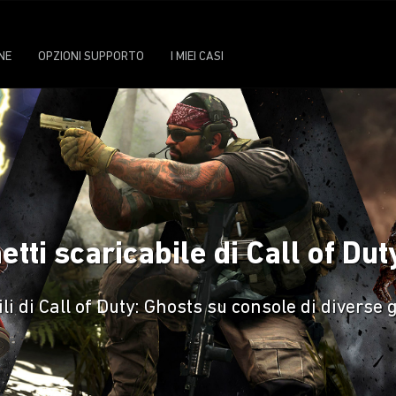
NE
OPZIONI SUPPORTO
I MIEI CASI
tti scaricabile di Call of Du
i di Call of Duty: Ghosts su console di diverse 