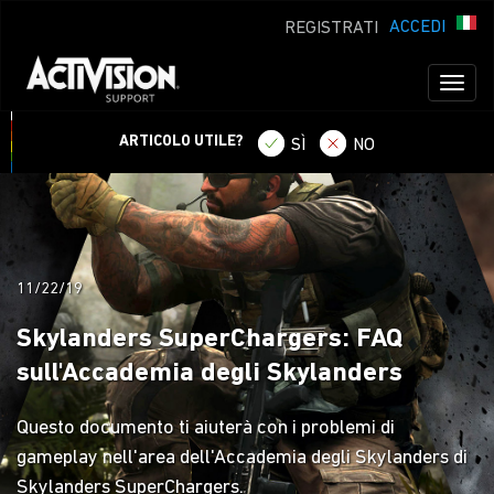
ACCEDI
REGISTRATI
Toggl
naviga
ARTICOLO UTILE?
SÌ
NO
11/22/19
Skylanders SuperChargers: FAQ
sull'Accademia degli Skylanders
Questo documento ti aiuterà con i problemi di
gameplay nell'area dell'Accademia degli Skylanders di
Skylanders SuperChargers.