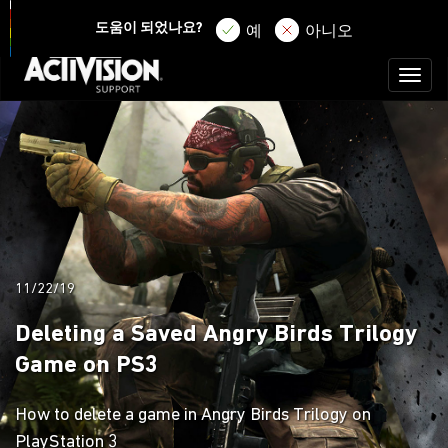
로그인
등록
도움이 되었나요?
예
아니오
Toggl
naviga
11/22/19
Deleting a Saved Angry Birds Trilogy
Game on PS3
How to delete a game in Angry Birds Trilogy on
PlayStation 3