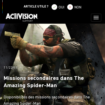
SE CONNECTER
S'ENREGISTRER
ARTICLE UTILE ?
OUI
NON
Toggl
naviga
11/22/19
Missions secondaires dans The
Amazing Spider-Man
Disponibilités des missions secondaires dans The
Amazing Spider-Man