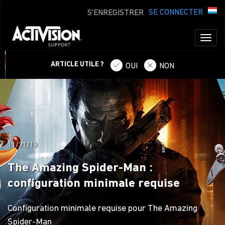
SE CONNECTER
S'ENREGISTRER
Toggl
naviga
ARTICLE UTILE ?
OUI
NON
11/21/19
The Amazing Spider-Man :
configuration minimale requise
Configuration minimale requise pour The Amazing
Spider-Man