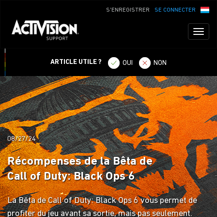
S'ENREGISTRER
SE CONNECTER
Toggl
naviga
ARTICLE UTILE ?
OUI
NON
08/27/24
Récompenses de la Bêta de
Call of Duty: Black Ops 6
La Bêta de Call of Duty: Black Ops 6 vous permet de
profiter du jeu avant sa sortie, mais pas seulement.