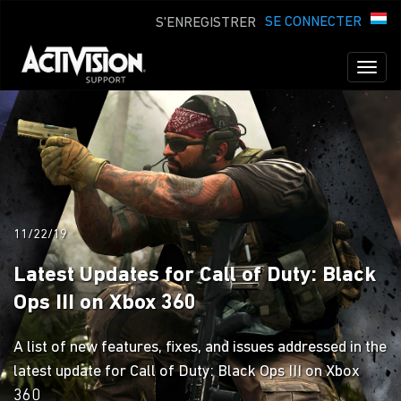
SE CONNECTER
S'ENREGISTRER
Toggl
naviga
11/22/19
Latest Updates for Call of Duty: Black
Ops III on Xbox 360
A list of new features, fixes, and issues addressed in the
latest update for Call of Duty: Black Ops III on Xbox
360