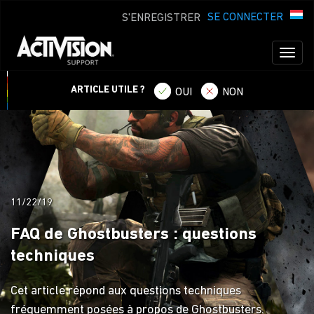
SE CONNECTER
S'ENREGISTRER
Toggl
naviga
ARTICLE UTILE ?
OUI
NON
11/22/19
FAQ de Ghostbusters : questions
techniques
Cet article répond aux questions techniques
fréquemment posées à propos de Ghostbusters.