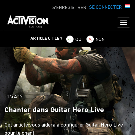
SE CONNECTER
S'ENREGISTRER
Toggl
naviga
ARTICLE UTILE ?
OUI
NON
11/22/19
Chanter dans Guitar Hero Live
Cet article vous aidera à configurer Guitar Hero Live
pour le chant