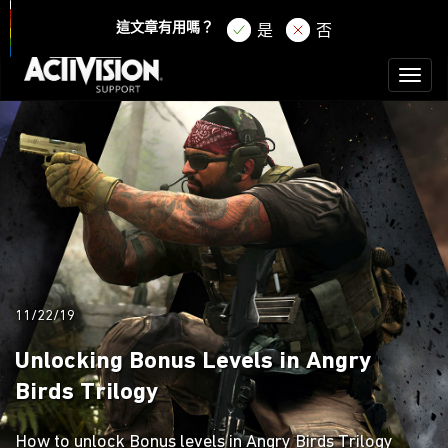
登錄
註冊
這文章有用嗎？
是
否
Toggl
naviga
11/22/19
Unlocking Bonus Levels in Angry
Birds Trilogy
How to unlock Bonus levels in Angry Birds Trilogy