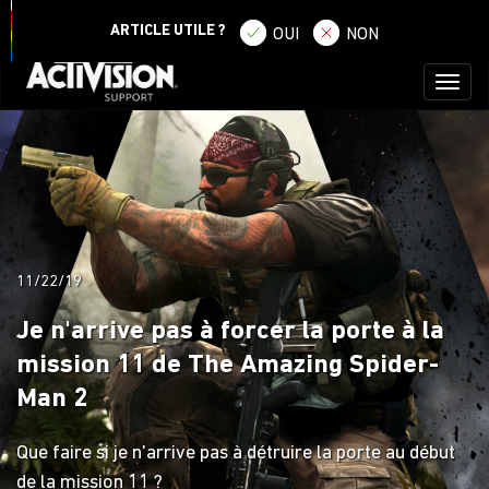
SE CONNECTER
S'ENREGISTRER
ARTICLE UTILE ?
OUI
NON
Toggl
naviga
11/22/19
Je n'arrive pas à forcer la porte à la
mission 11 de The Amazing Spider-
Man 2
Que faire si je n'arrive pas à détruire la porte au début
de la mission 11 ?