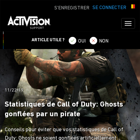
SE CONNECTER
S'ENREGISTRER
Toggl
naviga
ARTICLE UTILE ?
OUI
NON
11/22/19
Statistiques de Call of Duty: Ghosts
gonflées par un pirate
Conseils pour éviter que vos statistiques de Call of
Duty: Ghosts ne soient gonflées artificiellement