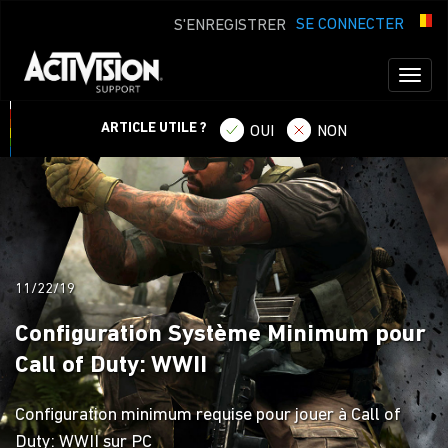
SE CONNECTER
S'ENREGISTRER
Toggl
naviga
ARTICLE UTILE ?
OUI
NON
11/22/19
Configuration Système Minimum pour
Call of Duty: WWII
Configuration minimum requise pour jouer à Call of
Duty: WWII sur PC