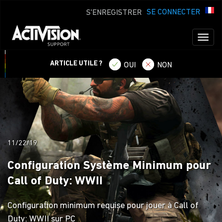
SE CONNECTER
S'ENREGISTRER
Toggl
naviga
ARTICLE UTILE ?
OUI
NON
11/22/19
Configuration Système Minimum pour
Call of Duty: WWII
Configuration minimum requise pour jouer à Call of
Duty: WWII sur PC