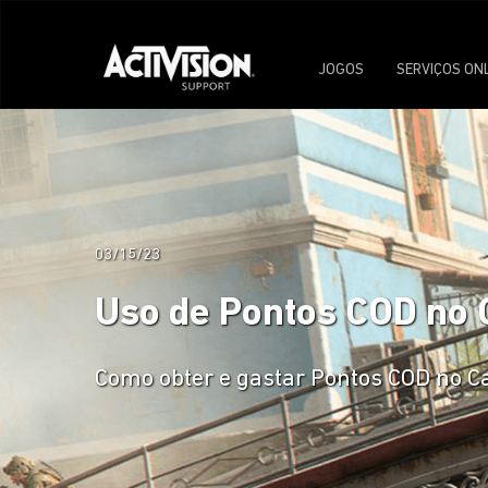
JOGOS
SERVIÇOS ON
03/15/23
Uso de Pontos COD no C
Como obter e gastar Pontos COD no Cal