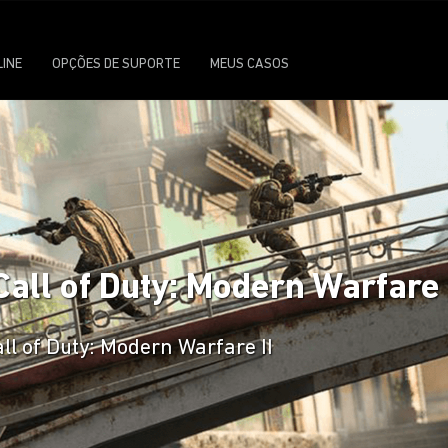
LINE
OPÇÕES DE SUPORTE
MEUS CASOS
all of Duty: Modern Warfare 
l of Duty: Modern Warfare II