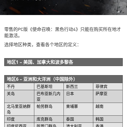
零售的PC版《使命召唤：黑色行动4》只能在购买所在地才
能激活。
选择地区种类，查看各个地区的定义：
地区1
– 美国、加拿大和波多黎各
地区6
– 亚洲和大洋洲（中国除外）
不丹
巴基斯坦
新西兰
菲律宾
关岛
巴布亚新几内
日本
萨摩亚
亚
北马里亚纳群
帕劳群岛
柬埔寨
越南
岛
印度
库克群岛
泰国
韩国
印度尼西亚
所罗门群岛
澳大利亚
香港