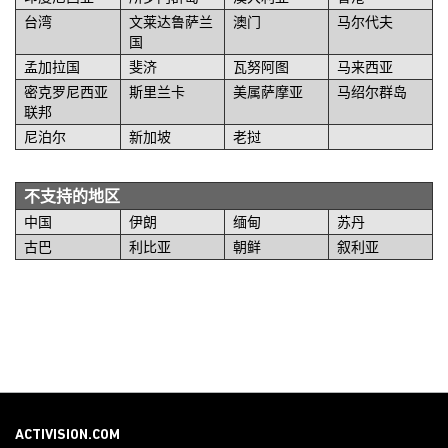
台湾
文莱达鲁萨兰
澳门
马尔代夫
国
孟加拉国
斐济
瓦努阿图
马来西亚
密克罗尼西亚
斯里兰卡
美属萨摩亚
马绍尔群岛
联邦
尼泊尔
新加坡
老挝
不支持的地区
中国
伊朗
缅甸
苏丹
古巴
利比亚
朝鲜
叙利亚
ACTIVISION.COM