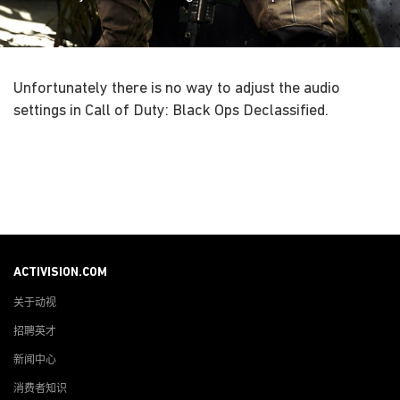
Unfortunately there is no way to adjust the audio
settings in Call of Duty: Black Ops Declassified.
ACTIVISION.COM
关于动视
招聘英才
新闻中心
消费者知识