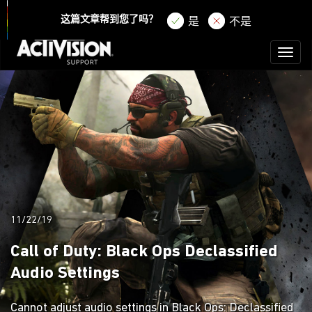
登录
注册
这篇文章帮到您了吗？
是
不是
Toggl
naviga
11/22/19
Call of Duty: Black Ops Declassified
Audio Settings
Cannot adjust audio settings in Black Ops: Declassified