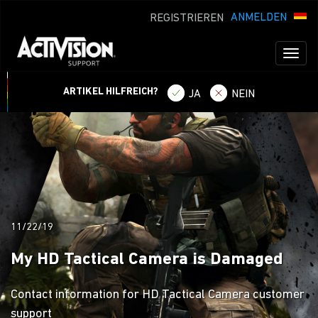
ANMELDEN
REGISTRIEREN
Toggl
naviga
ARTIKEL HILFREICH?
JA
NEIN
11/22/19
My HD Tactical Camera is Damaged
Contact information for HD Tactical Camera customer
support