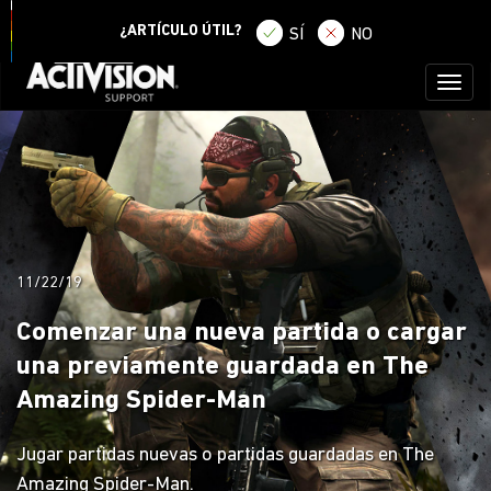
INICIAR SESIÓN
REGISTRARSE
¿ARTÍCULO ÚTIL?
SÍ
NO
Toggl
naviga
11/22/19
Comenzar una nueva partida o cargar
una previamente guardada en The
Amazing Spider-Man
Jugar partidas nuevas o partidas guardadas en The
Amazing Spider-Man.