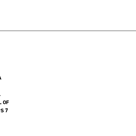
A
L
L OF
S 7