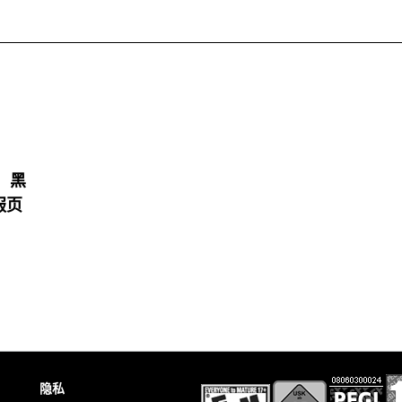
：黑
服页
隐私