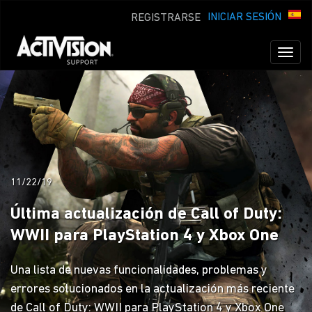
INICIAR SESIÓN
REGISTRARSE
Toggl
naviga
11/22/19
Última actualización de Call of Duty:
WWII para PlayStation 4 y Xbox One
Una lista de nuevas funcionalidades, problemas y
errores solucionados en la actualización más reciente
de Call of Duty: WWII para PlayStation 4 y Xbox One