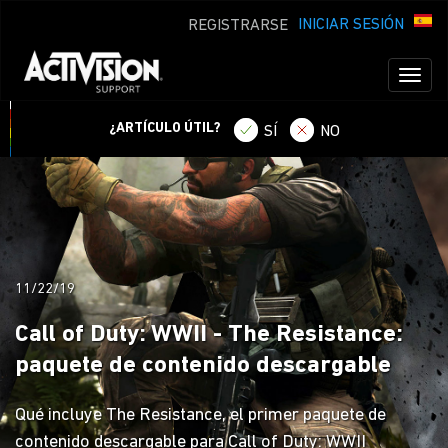
INICIAR SESIÓN
REGISTRARSE
Toggl
naviga
¿ARTÍCULO ÚTIL?
SÍ
NO
11/22/19
Call of Duty: WWII - The Resistance:
paquete de contenido descargable
Qué incluye The Resistance, el primer paquete de
contenido descargable para Call of Duty: WWII