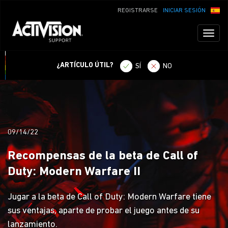
REGISTRARSE
INICIAR SESIÓN
Toggl
naviga
¿ARTÍCULO ÚTIL?
SÍ
NO
09/14/22
Recompensas de la beta de Call of
Duty: Modern Warfare II
Jugar a la beta de Call of Duty: Modern Warfare tiene
sus ventajas, aparte de probar el juego antes de su
lanzamiento.