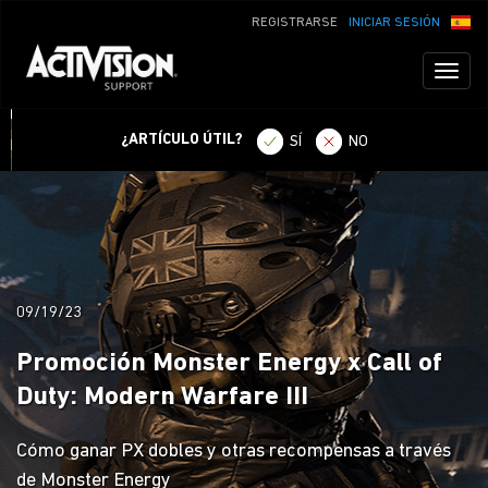
REGISTRARSE
INICIAR SESIÓN
Toggl
naviga
¿ARTÍCULO ÚTIL?
SÍ
NO
09/19/23
Promoción Monster Energy x Call of
Duty: Modern Warfare III
Cómo ganar PX dobles y otras recompensas a través
de Monster Energy