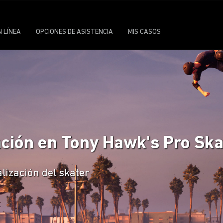
N LÍNEA
OPCIONES DE ASISTENCIA
MIS CASOS
ción en Tony Hawk's Pro Ska
lización del skater