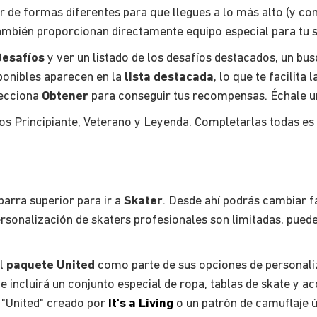
ar de formas diferentes para que llegues a lo más alto (y c
ambién proporcionan directamente equipo especial para tu 
Desafíos
y ver un listado de los desafíos destacados, un bus
ponibles aparecen en la
lista destacada
, lo que te facilita
lecciona
Obtener
para conseguir tus recompensas. Échale un
os Principiante, Veterano y Leyenda. Completarlas todas es u
arra superior para ir a
Skater
. Desde ahí podrás cambiar f
ersonalización de skaters profesionales son limitadas, pued
el
paquete United
como parte de sus opciones de personaliz
e incluirá un conjunto especial de ropa, tablas de skate y a
e "United" creado por
It's a Living
o un patrón de camuflaje ú