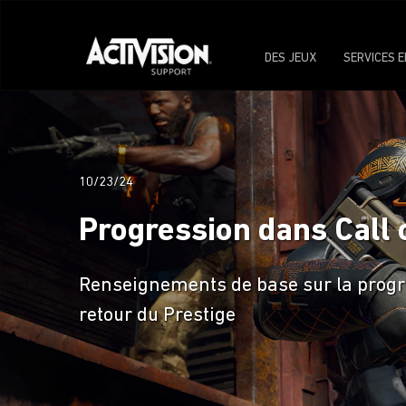
DES JEUX
SERVICES E
10/23/24
Progression dans Call 
Renseignements de base sur la progre
retour du Prestige