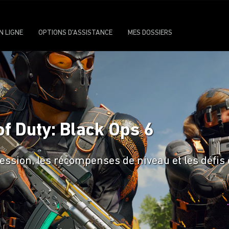
N LIGNE
OPTIONS D'ASSISTANCE
MES DOSSIERS
of Duty: Black Ops 6
ssion, les récompenses de niveau et les défis