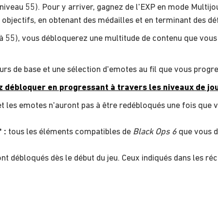
(niveau 55). Pour y arriver, gagnez de l'EXP en mode Multij
objectifs, en obtenant des médailles et en terminant des déf
 55), vous débloquerez une multitude de contenu que vous p
rs de base et une sélection d'emotes au fil que vous progre
ez débloquer en progressant à travers les niveaux de jo
t les emotes n'auront pas à être redébloqués une fois que 
* :
tous les éléments compatibles de
Black Ops 6
que vous d
t débloqués dès le début du jeu. Ceux indiqués dans les ré