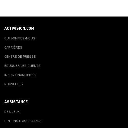
ACTIVISION.COM
QUI SOMMES-NOUS
CARRIÈRES
CENTRE DE PRESSE
ÉDUQUER LES CLIENTS
INFOS FINANCIÈRES
NOUVELLES
ASSISTANCE
DES JEUX
OPTIONS D'ASSISTANCE