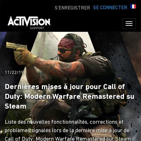
SE CONNECTER
S'ENREGISTRER
Toggl
naviga
11/22/19
Dernières mises à jour pour Call of
Duty: Modern Warfare Remastered su
Steam
Liste des nouvelles fonctionnalités, corrections et
problèmes signalés lors de la dernière mise à jour de
Call of Duty: Modern Warfare Remastered sur Steam