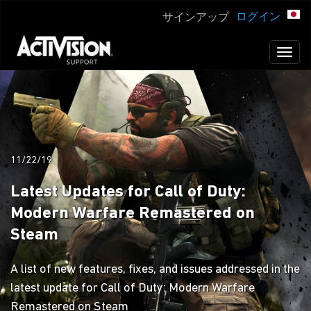
ログイン
サインアップ
Toggl
naviga
11/22/19
Latest Updates for Call of Duty:
Modern Warfare Remastered on
Steam
A list of new features, fixes, and issues addressed in the
latest update for Call of Duty: Modern Warfare
Remastered on Steam