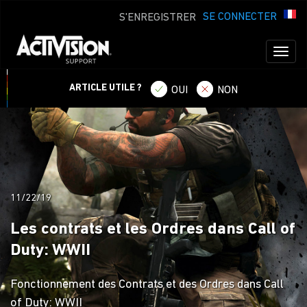
SE CONNECTER
S'ENREGISTRER
Toggl
naviga
ARTICLE UTILE ?
OUI
NON
11/22/19
Les contrats et les Ordres dans Call of
Duty: WWII
Fonctionnement des Contrats et des Ordres dans Call
of Duty: WWII