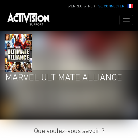
S'ENREGISTRER
SE CONNECTER
Toggl
naviga
MARVEL ULTIMATE ALLIANCE
Que voulez-vous savoir ?