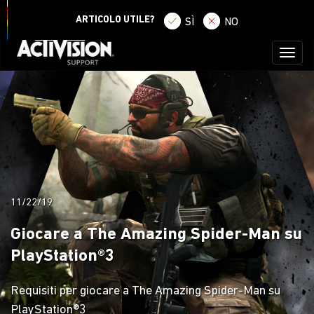
ACCEDI
REGISTRATI
ARTICOLO UTILE?
SÌ
NO
Toggl
naviga
11/22/19
Giocare a The Amazing Spider-Man su
PlayStation®3
Requisiti per giocare a The Amazing Spider-Man su
PlayStation®3