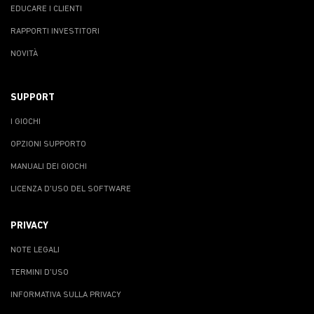
EDUCARE I CLIENTI
RAPPORTI INVESTITORI
NOVITÀ
SUPPORT
I GIOCHI
OPZIONI SUPPORTO
MANUALI DEI GIOCHI
LICENZA D'USO DEL SOFTWARE
PRIVACY
NOTE LEGALI
TERMINI D'USO
INFORMATIVA SULLA PRIVACY