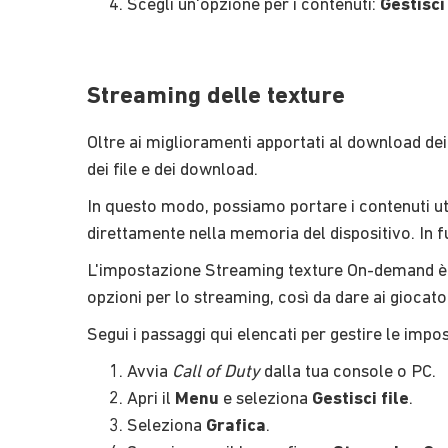
Scegli un'opzione per i contenuti:
Gestisci 
Streaming delle texture
Oltre ai miglioramenti apportati al download dei 
dei file e dei download.
In questo modo, possiamo portare i contenuti uti
direttamente nella memoria del dispositivo. In f
L'impostazione Streaming texture On-demand è s
opzioni per lo streaming, così da dare ai giocat
Segui i passaggi qui elencati per gestire le impo
Avvia
Call of Duty
dalla tua console o PC.
Apri il
Menu
e seleziona
Gestisci file
.
Seleziona
Grafica
.