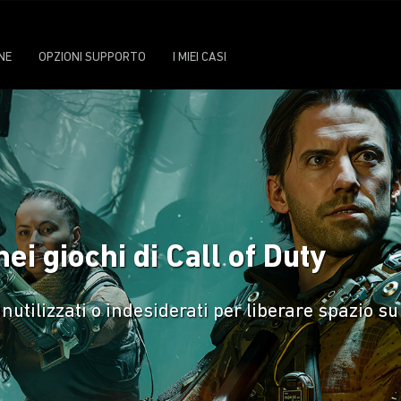
NE
OPZIONI SUPPORTO
I MIEI CASI
ei giochi di Call of Duty
nutilizzati o indesiderati per liberare spazio su