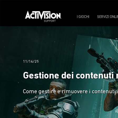
I GIOCHI
SERVIZI ONLI
11/14/25
Gestione dei contenuti n
Come gestire e rimuovere i contenuti i