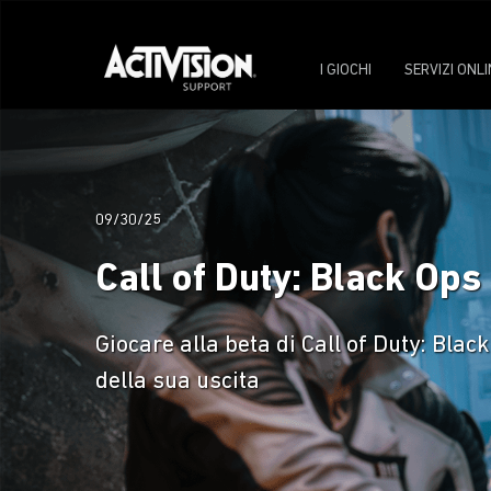
I GIOCHI
SERVIZI ONLI
09/30/25
Call of Duty: Black Op
Giocare alla beta di Call of Duty: Bla
della sua uscita