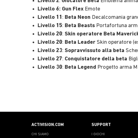
Livello 2
:
Giocatore Beta
Emblema anima
Livello 6:
Gun Flex
Emote
Livello 11
:
Beta Neon
Decalcomania gran
Livello 15
:
Beta Beasts
Portafortuna arm
Livello 20
:
Skin operatore Beta Maveric
Livello 20
:
Beta Leader
Skin operatore (e
Livello 23
:
Sopravvissuto alla beta
Scher
Livello 27
:
Conquistatore della beta
Bigl
Livello 30
:
Beta Legend
Progetto arma 
ACTIVISION.COM
SUPPORT
CHI SIAMO
I GIOCHI