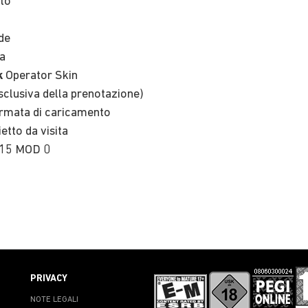
to
de
a
k
Operator Skin
sclusiva della prenotazione)
mata di caricamento
ietto da visita
M15 MOD 0
PRIVACY
NOTE LEGALI