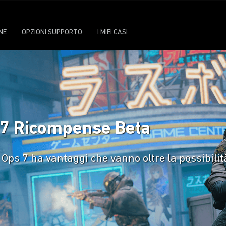
NE
OPZIONI SUPPORTO
I MIEI CASI
s 7 Ricompense Beta
ck Ops 7 ha vantaggi che vanno oltre la possibili