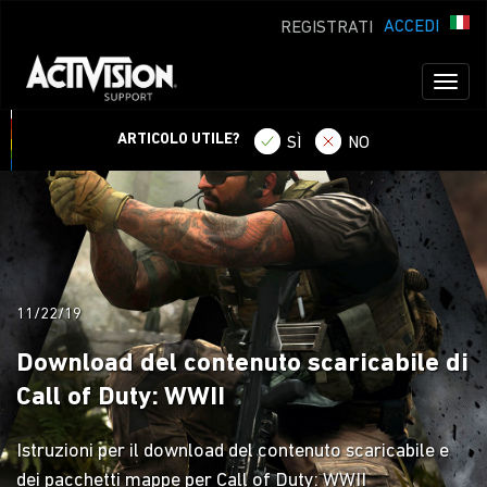
ACCEDI
REGISTRATI
Toggl
naviga
ARTICOLO UTILE?
SÌ
NO
11/22/19
Download del contenuto scaricabile di
Call of Duty: WWII
Istruzioni per il download del contenuto scaricabile e
dei pacchetti mappe per Call of Duty: WWII