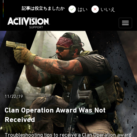
ログイン
サインアップ
記事は役立ちましたか
はい
いいえ
Toggl
naviga
11/22/19
Clan Operation Award Was Not
Received
Troubleshooting tips to receive a Clan Operation award