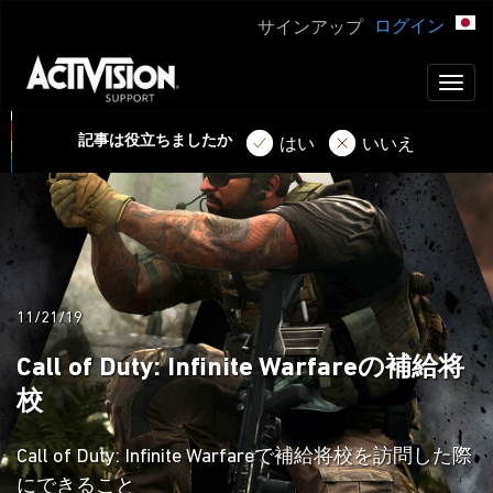
ログイン
サインアップ
Toggl
naviga
記事は役立ちましたか
はい
いいえ
11/21/19
Call of Duty: Infinite Warfareの補給将
校
Call of Duty: Infinite Warfareで補給将校を訪問した際
にできること