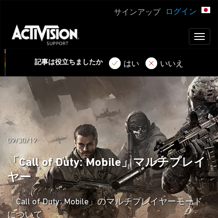
ログイン
サインアップ
Toggl
naviga
記事は役立ちましたか
はい
いいえ
09/30/19
「Call of Duty: Mobile」マルチプレイ
ヤー
「Call of Duty: Mobile」のマルチプレイヤーモード
について