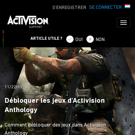
SE CONNECTER
S'ENREGISTRER
Toggl
naviga
ARTICLE UTILE ?
OUI
NON
11/22/19
Débloquer les jeux d'Activision
Anthology
Comment débloquer des jeux dans Activision
Anthology